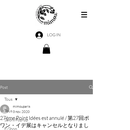
LOG IN
Post
Tous
mimouparis
Tous
3 nov. 2020
27ème Point Idées est annulé / 第27回ポ
Salon/Pop-up
ワン・イデ展はキャンセルとなりまし
E-Shop