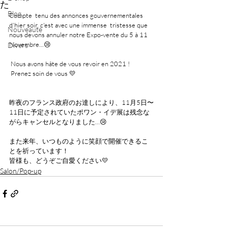
た
Blog
Compte  tenu des annonces gouvernementales 
d'hier soir, c'est avec une immense  tristesse que 
Nouveauté
nous devons annuler notre Expo-vente du 5 à 11 
Novembre...😢
Divers
 Nous avons hâte de vous revoir en 2021 !
 Prenez soin de vous 💛
昨夜のフランス政府のお達しにより、11月5日〜
11日に予定されていたポワン・イデ展は残念な
がらキャンセルとなりました…😢
また来年、いつものように笑顔で開催できるこ
とを祈っています！
皆様も、どうぞご自愛ください💛
Salon/Pop-up