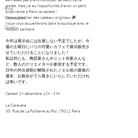
année, mais j'ai eu l'opportunité d'avoir un petit 
Blog
expo-vente à Paris ce samedi !
Venez chercher des cadeaux originaux 
🎁
Nouveauté
Nous vous accueillerons dans la boutique avec le 
Divers
respect sanitaire.
今年は展示会には出展しない予定でしたが、今
週の土曜日にパリの可愛いカフェで展示販売さ
せていただけることになりました！
私以外にも、陶芸家さんやニット作家さんな
ど、数人のクリエイターが参加する予定です。
日中の外出規制が解除されたノエル前の最後の
週末、お散歩がてら覗きにいらしていただけれ
ば幸いです。
Samedi 19 décembre 12h - 19h
La Caravane
35, Rue de La Fontaine au Roi, 75011 Paris